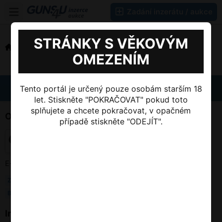
Zadání inzerátu / aukce
STRÁNKY S VĚKOVÝM
Domů
>
OMEZENÍM
Jste obchodník?
Vytvoření účtu
Tento portál je určený pouze osobám starším 18
let. Stiskněte "POKRAČOVAT" pokud toto
splňujete a chcete pokračovat, v opačném
O nás
Sociální sítě
případě stiskněte "ODEJÍT".
Facebook
Instagram
E-mail: info@guns4u.cz
Zprávy
Firmy
Fórum
Blog
FAQ
Informace
Změna jazyka